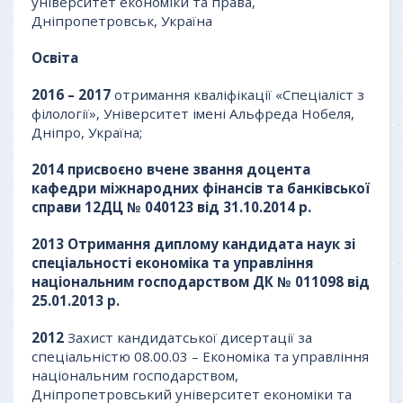
університет економіки та права,
Дніпропетровськ, Україна
Освіта
2016 – 2017
отримання кваліфікації «Спеціаліст з
філології», Університет імені Альфреда Нобеля,
Дніпро, Україна;
2014
присвоєно вчене звання доцента
кафедри міжнародних фінансів та банківської
справи 12ДЦ № 040123 від 31.10.2014 р.
2013
О
трима
ння
диплом
у
кандидата
наук зі
спеціальності економіка та управління
національним господарством ДК № 011098 від
25.01.2013 р.
2012
Захист кандидатської дисертації за
спеціальністю 08.00.03 – Економіка та управління
національним господарством,
Дніпропетровський університет економіки та