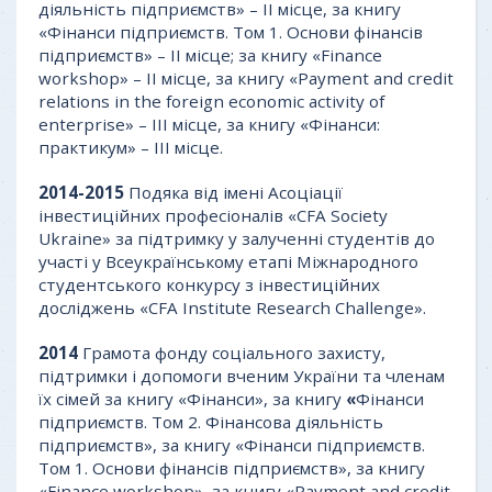
діяльність підприємств» – II місце, за книгу
«Фінанси підприємств. Том 1. Основи фінансів
підприємств» – II місце; за книгу «Finance
workshop» – II місце, за книгу «Payment and credit
relations in the foreign economic activity of
enterprise» – III місце, за книгу «Фінанси:
практикум» – III місце.
2014-2015
Подяка від імені Асоціації
інвестиційних професіоналів «CFA Society
Ukraine» за підтримку у залученні студентів до
участі у Всеукраїнському етапі Міжнародного
студентського конкурсу з інвестиційних
досліджень «CFA Institute Research Challenge».
2014
Грамота фонду соціального захисту,
підтримки і допомоги вченим України та членам
їх сімей за книгу «Фінанси», за книгу
«
Фінанси
підприємств. Том 2. Фінансова діяльність
підприємств», за книгу «Фінанси підприємств.
Том 1. Основи фінансів підприємств», за книгу
«Finance workshop», за книгу «Payment and credit