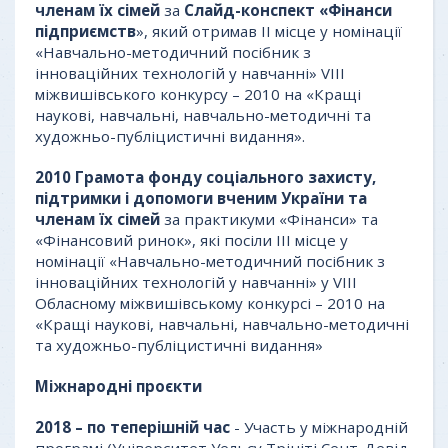
членам їх сімей
за
Слайд-конспект «Фінанси
підприємств
», який отримав II місце у номінації
«Навчально-методичний посібник з
інноваційних технологій у навчанні» VIII
міжвишівського конкурсу – 2010 на «Кращі
наукові, навчальні, навчально-методичні та
художньо-публіцистичні видання».
2010
Грамота фонду соціального захисту,
підтримки і допомоги вченим України та
членам їх сімей
за практикуми «Фінанси» та
«Фінансовий ринок», які посіли III місце у
номінації «Навчально-методичний посібник з
інноваційних технологій у навчанні» у VIII
Обласному міжвишівському конкурсі – 2010 на
«Кращі наукові, навчальні, навчально-методичні
та художньо-публіцистичні видання»
Міжнародні проєкти
201
8 –
по теперішній
час
- Участь у міжнародній