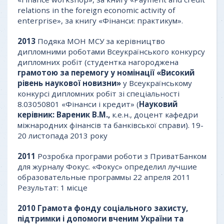
relations in the foreign economic activity of
enterprise», за книгу «Фінанси: практикум».
2013
Подяка МОН МСУ за керівництво
дипломними роботами Всеукраїнського конкурсу
дипломних робіт (студентка нагороджена
г
рамотою за перемогу у номінації «Високий
рівень наукової новизни»
у Всеукраїнському
конкурсі дипломних робіт зі спеціальності
8.03050801 «Фінанси і кредит» (
Науковий
керівник: Вареник В.М.
,
к.е.н., доцент кафедри
міжнародних фінансів та банківської справи). 19-
20 листопада 2013 року
2011
Розробка програми роботи з ПриватБанком
для журналу Фокус. «Фокус» определил лучшие
образовательные программы 22 апреля 2011
Результат: 1 місце
2010
Грамота фонду соціального захисту,
підтримки і допомоги вченим України та