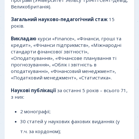
програмі (Університет Уельсу Трініті Сент-Девід,
Великобританія).
Загальний науково-педагогічний стаж
15
років.
Викладаю
курси «Finance», «Фінанси, гроші та
кредит», «Фінанси підприємств», «Міжнародні
стандарти фінансової звітності»,
«Оподаткування», «Фінансове планування ті
прогнозування», «Облік і звітність в
оподаткуванні», «Фінансовий менеджмент»,
«Податковий менеджмент», «Статистика».
Наукові публікації
за останні 5 років – всього 71,
з них:
2 монографії;
30 статей у наукових фахових виданнях (у
т.ч. за кордоном);