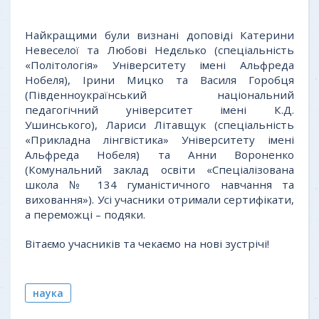
Найкращими були визнані доповіді Катерини
Невеселої та Любові Недєлько (спеціальність
«Політологія» Університету імені Альфреда
Нобеля), Ірини Мицко та Василя Горобця
(Південноукраїнський національний
педагогічний університет імені К.Д.
Ушинського), Лариси Літавщук (спеціальність
«Прикладна лінгвістика» Університету імені
Альфреда Нобеля) та Анни Вороненко
(Комунальний заклад освіти «Спеціалізована
школа № 134 гуманістичного навчання та
виховання»). Усі учасники отримали сертифікати,
а переможці – подяки.
Вітаємо учасників та чекаємо на нові зустрічі!
наука